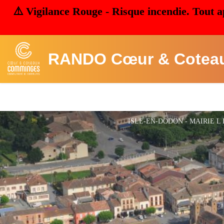
⚠️ Vigilance Rouge - Risque incendie. Tout a
RANDO Cœur & Cotea