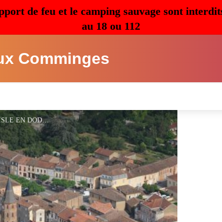
pport de feu et le camping sauvage sont interdit
au 18 ou 112
ux Comminges
ISLE-EN-DODON - MAIRIE L ISLE EN DODON