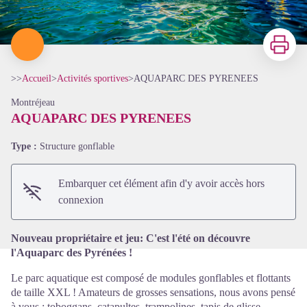
Imprimer
>>
Accueil
>
Activités sportives
>
AQUAPARC DES PYRENEES
Montréjeau
AQUAPARC DES PYRENEES
Type :
Structure gonflable
Voir l'image en plein écran
Embarquer cet élément afin d'y avoir accès hors
connexion
Nouveau propriétaire et jeu: C'est l'été on découvre
l'Aquaparc des Pyrénées !
Le parc aquatique est composé de modules gonflables et flottants
de taille XXL ! Amateurs de grosses sensations, nous avons pensé
à vous : toboggans, catapultes, trampolines, tapis de glisse,