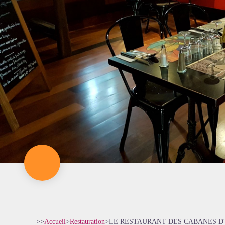
>>
Accueil
>
Restauration
>
LE RESTAURANT DES CABANES 