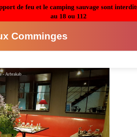
pport de feu et le camping sauvage sont interdit
au 18 ou 112
ux Comminges
Restaurant cabanes Arbrakabane - Arbrakabane