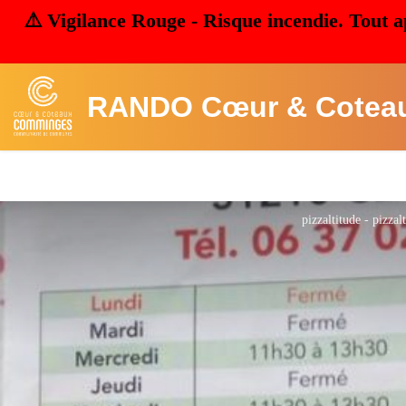
⚠️ Vigilance Rouge - Risque incendie. Tout a
RANDO Cœur & Cotea