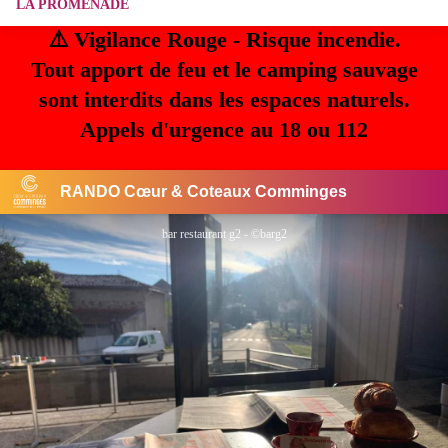
LA PROMENADE
⚠️ Vigilance Rouge - Risque incendie.
Tout apport de feu et le camping sauvage
sont interdits dans les espaces naturels.
Appels d'urgence au 18 ou 112
RANDO Cœur & Coteaux Comminges
bar restaurant g2 - ©barg2