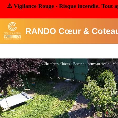
⚠️ Vigilance Rouge - Risque incendie. Tout a
RANDO Cœur & Cotea