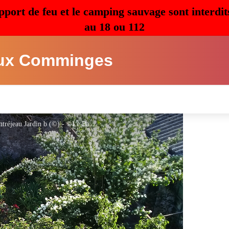
pport de feu et le camping sauvage sont interdit
au 18 ou 112
ux Comminges
Chambres d'hôtes - Bazar du nouveau siècle - Montréjeau Jardin b (©) - ©Le Bazar du Nouveau Siècle