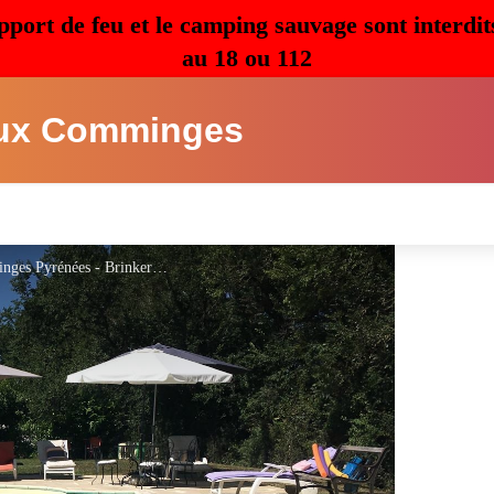
pport de feu et le camping sauvage sont interdit
au 18 ou 112
ux Comminges
Le Paradis - piscine- Saint Frajou - Comminges Pyrénées - Brinkerink