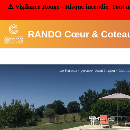
⚠️ Vigilance Rouge - Risque incendie. Tout a
RANDO Cœur & Cotea