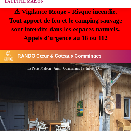
LA PETITE MAISON
⚠️ Vigilance Rouge - Risque incendie.
Tout apport de feu et le camping sauvage
sont interdits dans les espaces naturels.
Appels d'urgence au 18 ou 112
RANDO Cœur & Coteaux Comminges
La Petite Maison - Anan- Comminges Pyrénées - DUFRAING