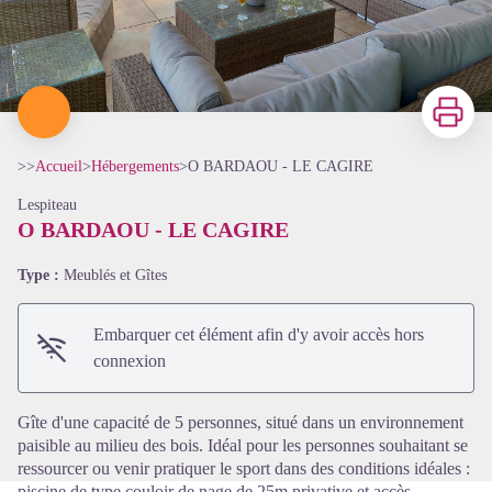
Imprimer
>>
Accueil
>
Hébergements
>
O BARDAOU - LE CAGIRE
Lespiteau
O BARDAOU - LE CAGIRE
Type :
Meublés et Gîtes
Voir l'image en plein écran
Embarquer cet élément afin d'y avoir accès hors
connexion
Gîte d'une capacité de 5 personnes, situé dans un environnement
paisible au milieu des bois. Idéal pour les personnes souhaitant se
ressourcer ou venir pratiquer le sport dans des conditions idéales :
piscine de type couloir de nage de 25m privative et accès