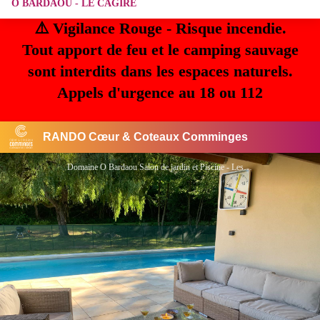
O BARDAOU - LE CAGIRE
⚠️ Vigilance Rouge - Risque incendie.
Tout apport de feu et le camping sauvage
sont interdits dans les espaces naturels.
Appels d'urgence au 18 ou 112
RANDO Cœur & Coteaux Comminges
Domaine O Bardaou Salon de jardin et Piscine - Lespiteau - Comminges Pyrénées - FILLEAU