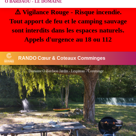
O BARDAOU - LE DOMAINE
⚠️ Vigilance Rouge - Risque incendie.
Tout apport de feu et le camping sauvage
sont interdits dans les espaces naturels.
Appels d'urgence au 18 ou 112
RANDO Cœur & Coteaux Comminges
Domaine O Bardaou Jardin - Lespiteau - Comminges Pyrénées - Filleau