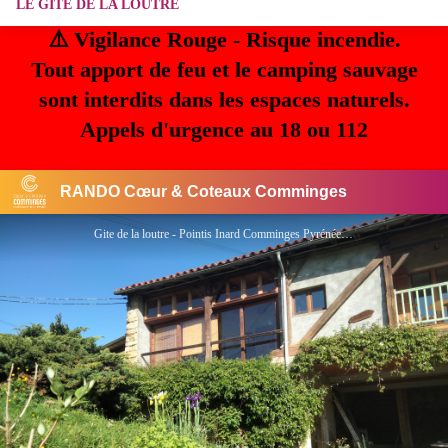
LE GITE DE LA LOUTRE
⚠️ Vigilance Rouge - Risque incendie.
Tout apport de feu et le camping sauvage
sont interdits dans les espaces naturels.
Appels d'urgence au 18 ou 112
RANDO Cœur & Coteaux Comminges
Gite de la loutre - Pointis Inard Comminges Pyrénées - ALARY