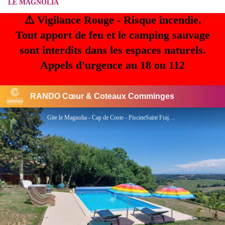
LE MAGNOLIA
⚠️ Vigilance Rouge - Risque incendie.
Tout apport de feu et le camping sauvage
sont interdits dans les espaces naturels.
Appels d'urgence au 18 ou 112
RANDO Cœur & Coteaux Comminges
Gite le Magnolia - Cap de Coste - PiscineSaint Frajou - Comminges Pyrénées - TESSON