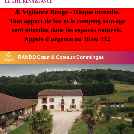
LE GITE RENAISSANCE
⚠️ Vigilance Rouge - Risque incendie.
Tout apport de feu et le camping sauvage
sont interdits dans les espaces naturels.
Appels d'urgence au 18 ou 112
RANDO Cœur & Coteaux Comminges
HLOMIP031NO01737_1 - DR