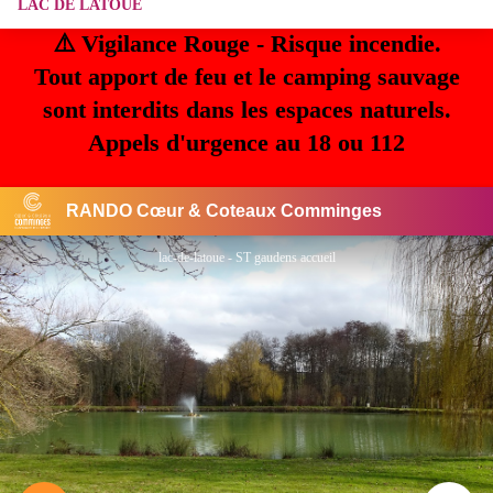
LAC DE LATOUE
⚠️ Vigilance Rouge - Risque incendie.
Tout apport de feu et le camping sauvage
sont interdits dans les espaces naturels.
Appels d'urgence au 18 ou 112
RANDO Cœur & Coteaux Comminges
lac-de-latoue - ST gaudens accueil