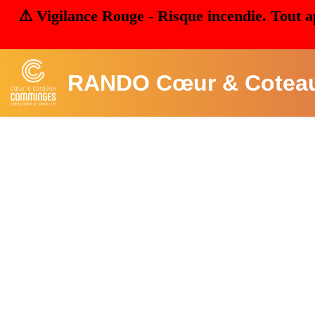
⚠️ Vigilance Rouge - Risque incendie. Tout a
RANDO Cœur & Cotea