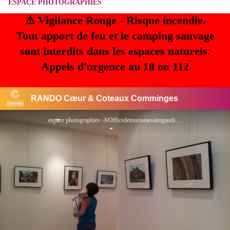
ESPACE PHOTOGRAPHIES
⚠️ Vigilance Rouge - Risque incendie.
Tout apport de feu et le camping sauvage
sont interdits dans les espaces naturels.
Appels d'urgence au 18 ou 112
RANDO Cœur & Coteaux Comminges
espace photographies -®Officedetourismesaintgaudinois - ©OTI5CC