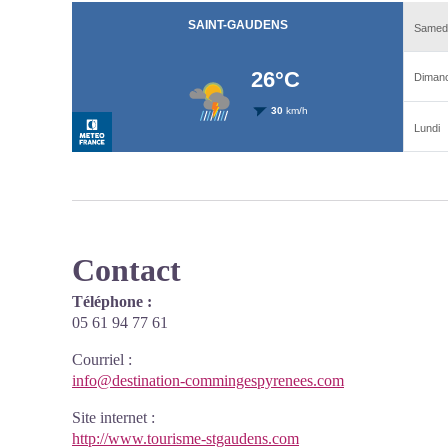
Contact
Téléphone :
05 61 94 77 61
Courriel
:
info@destination-commingespyrenees.com
Site internet
:
http://www.tourisme-stgaudens.com