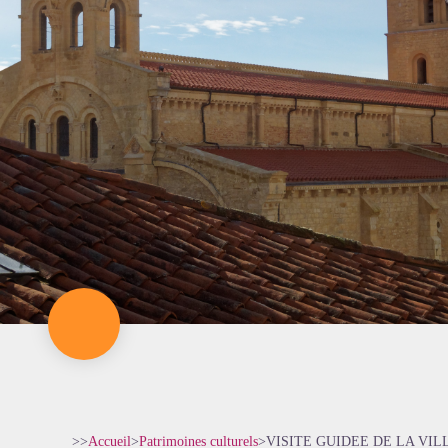
>>
Accueil
>
Patrimoines culturels
>
VISITE GUIDEE DE LA VI