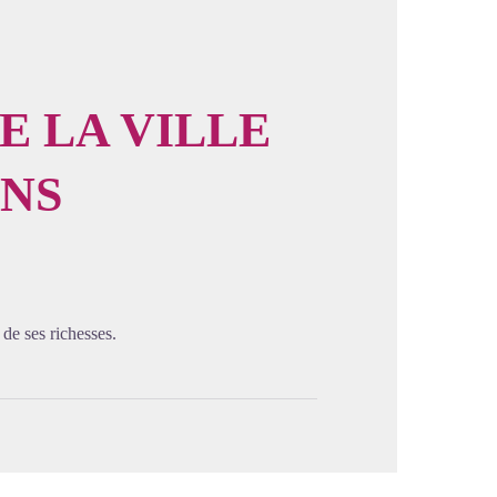
E LA VILLE
ENS
image en plein écran
t de ses richesses.