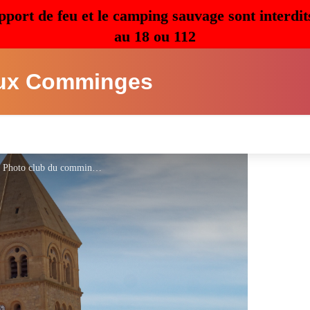
pport de feu et le camping sauvage sont interdit
au 18 ou 112
ux Comminges
Collégiale St-Pierre 12ème siècle - ©Ciné Photo club du comminges