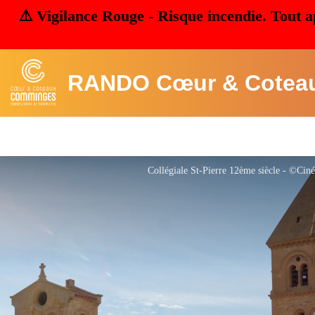
⚠️ Vigilance Rouge - Risque incendie. Tout a
RANDO Cœur & Cotea