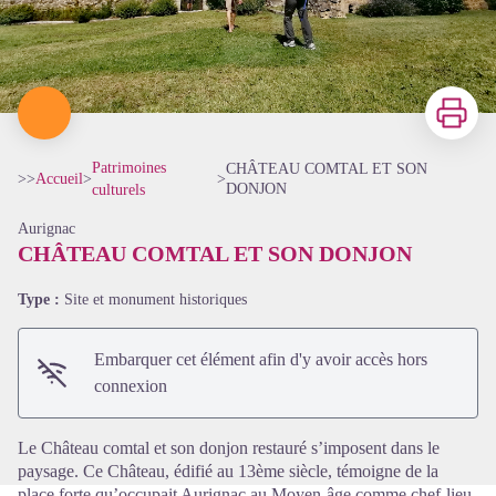
Imprimer
Patrimoines
CHÂTEAU COMTAL ET SON
>>
Accueil
>
>
DONJON
culturels
Aurignac
CHÂTEAU COMTAL ET SON DONJON
Type :
Site et monument historiques
Voir l'image en plein écran
Embarquer cet élément afin d'y avoir accès hors
connexion
Le Château comtal et son donjon restauré s’imposent dans le
paysage. Ce Château, édifié au 13ème siècle, témoigne de la
place forte qu’occupait Aurignac au Moyen-âge comme chef-lieu