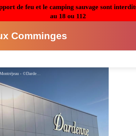
pport de feu et le camping sauvage sont interdit
au 18 ou 112
ux Comminges
Musée du chocolat Dardenne à Ausson, Montréjeau - ©Dardenne