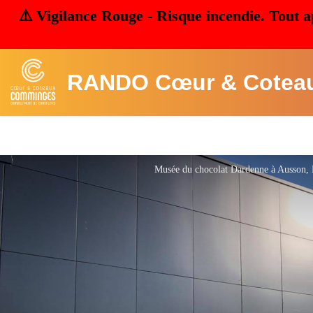
⚠️ Vigilance Rouge - Risque incendie. Tout a
RANDO Cœur & Cotea