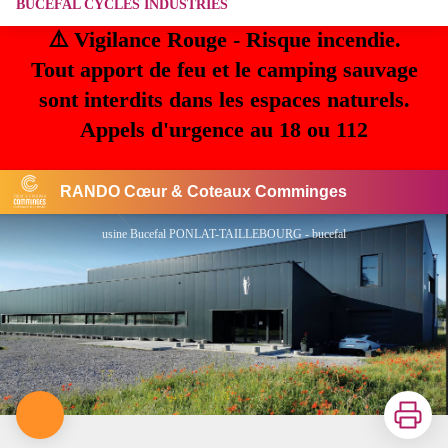
BUCEFAL CYCLES INDUSTRIES
⚠️ Vigilance Rouge - Risque incendie.
Tout apport de feu et le camping sauvage
sont interdits dans les espaces naturels.
Appels d'urgence au 18 ou 112
RANDO Cœur & Coteaux Comminges
usine Bucefal PONLAT-TAILLEBOURG - bucefal
Imprimer