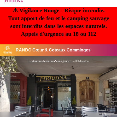
J'DOUDNA
⚠️ Vigilance Rouge - Risque incendie.
Tout apport de feu et le camping sauvage
sont interdits dans les espaces naturels.
Appels d'urgence au 18 ou 112
RANDO Cœur & Coteaux Comminges
Restaurant-J-doudna-Saint-gaudens - ©J'doudna