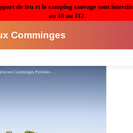
pport de feu et le camping sauvage sont interdit
au 18 ou 112
ux Comminges
Camping Village Vacances Lac Saint Georges - Sarrecave Comminges Pyrénées - Lac Saint Georges