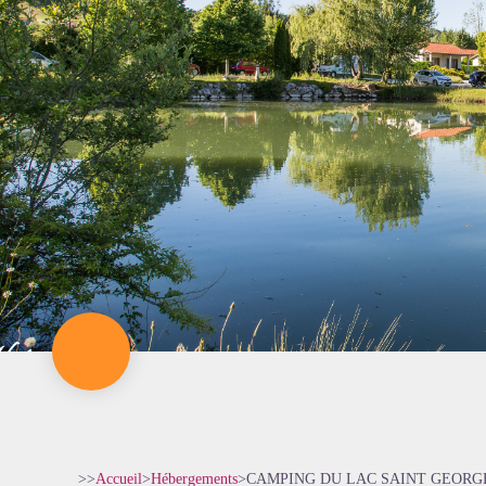
>>
Accueil
>
Hébergements
>
CAMPING DU LAC SAINT GEORG