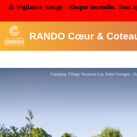
⚠️ Vigilance Rouge - Risque incendie. Tout a
RANDO Cœur & Cotea