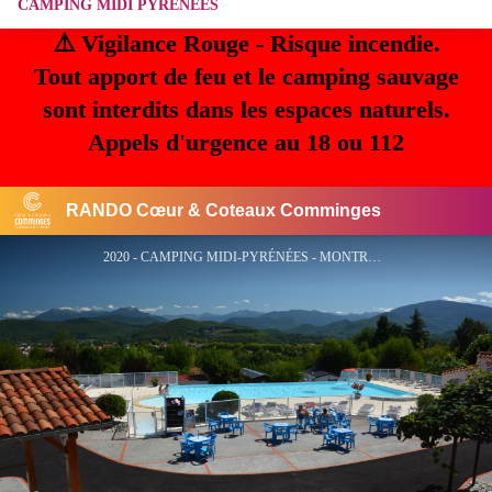
CAMPING MIDI PYRENEES
⚠️ Vigilance Rouge - Risque incendie.
Tout apport de feu et le camping sauvage
sont interdits dans les espaces naturels.
Appels d'urgence au 18 ou 112
RANDO Cœur & Coteaux Comminges
2020 - CAMPING MIDI-PYRÉNÉES - MONTRÉJEAU (6) - Camping Midi-Pyrénées