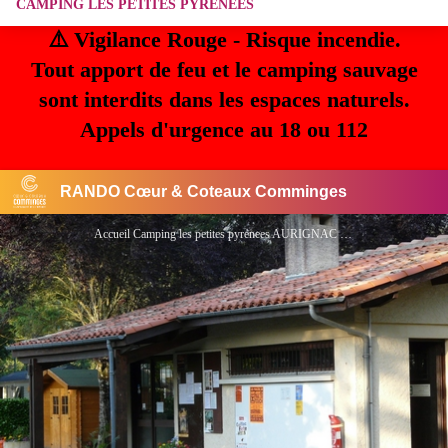
CAMPING LES PETITES PYRENEES
⚠️ Vigilance Rouge - Risque incendie.
Tout apport de feu et le camping sauvage
sont interdits dans les espaces naturels.
Appels d'urgence au 18 ou 112
RANDO Cœur & Coteaux Comminges
Accueil Camping les petites pyrenees AURIGNAC - CAMPING LES PETITES PYRENEES