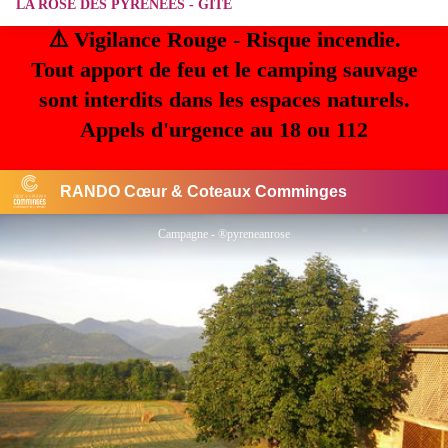
LA ROSE DES PYRENEES - GITE
⚠️ Vigilance Rouge - Risque incendie.
Tout apport de feu et le camping sauvage
sont interdits dans les espaces naturels.
Appels d'urgence au 18 ou 112
RANDO Cœur & Coteaux Comminges
Campagne - ®pyreneanrose