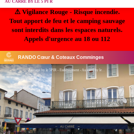
AU CARRÉ BY LE 5 PI R
⚠️ Vigilance Rouge - Risque incendie.
Tout apport de feu et le camping sauvage
sont interdits dans les espaces naturels.
Appels d'urgence au 18 ou 112
RANDO Cœur & Coteaux Comminges
Au carré by le 5PIR - Etablissement - Au carré by le 5PIR