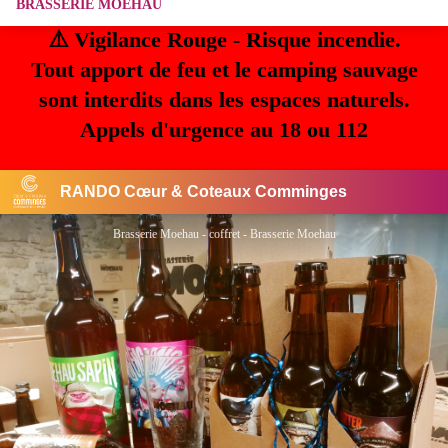
BRASSERIE MOEHAU
⚠️ Vigilance Rouge - Risque incendie.
Tout apport de feu et le camping sauvage
sont interdits dans les espaces naturels.
Appels d'urgence au 18 ou 112
RANDO Cœur & Coteaux Comminges
Brasserie Moehau - coffret - Brasserie Moehau