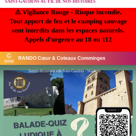
SAINT-GAUDENS AU FIL DE NOS HISTOIRES
⚠️ Vigilance Rouge - Risque incendie.
Tout apport de feu et le camping sauvage
sont interdits dans les espaces naturels.
Appels d'urgence au 18 ou 112
RANDO Cœur & Coteaux Comminges
Sentier découverte ville Saint-Gaudens - Mairie de Saint-Gaudens