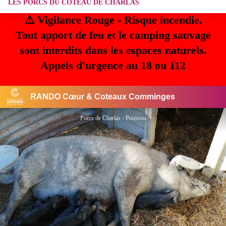
LES PORCS DU COTEAU DE CHARLAS
⚠️ Vigilance Rouge - Risque incendie.
Tout apport de feu et le camping sauvage
sont interdits dans les espaces naturels.
Appels d'urgence au 18 ou 112
RANDO Cœur & Coteaux Comminges
Porcs de Charlas - Poussou