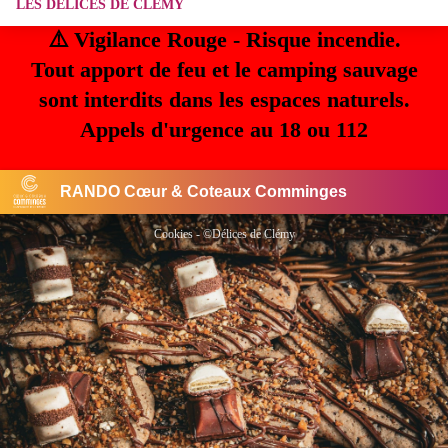
LES DÉLICES DE CLÉMY
⚠️ Vigilance Rouge - Risque incendie.
Tout apport de feu et le camping sauvage
sont interdits dans les espaces naturels.
Appels d'urgence au 18 ou 112
RANDO Cœur & Coteaux Comminges
Cookies - ©Délices de Clémy