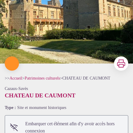
Imprimer
>>
Accueil
>
Patrimoines culturels
>
CHATEAU DE CAUMONT
Cazaux-Savès
CHATEAU DE CAUMONT
Type :
Site et monument historiques
Embarquer cet élément afin d'y avoir accès hors
connexion