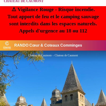
CHATEAU DE CAUMONT
⚠️ Vigilance Rouge - Risque incendie.
Tout apport de feu et le camping sauvage
sont interdits dans les espaces naturels.
Appels d'urgence au 18 ou 112
RANDO Cœur & Coteaux Comminges
Chateau de Caumont- - Chateau de Caumont