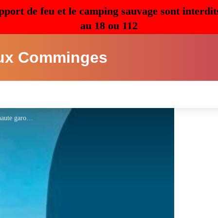
pport de feu et le camping sauvage sont interdit
au 18 ou 112
ux Comminges
conseil départemental de la haute garonne