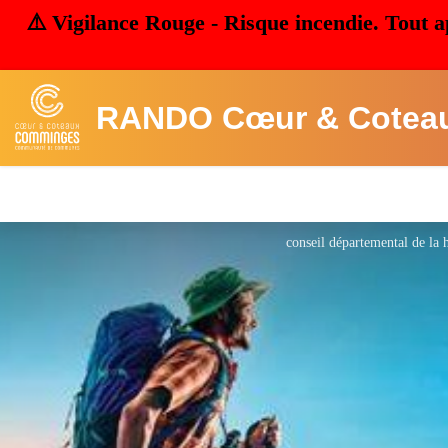
⚠️ Vigilance Rouge - Risque incendie. Tout a
RANDO Cœur & Cotea