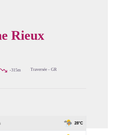
e Rieux
image en plein écran
Traversée - GR
-315m