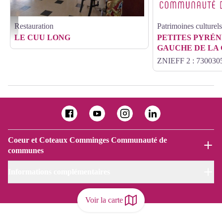
Restauration
Patrimoines culturels
P1010756 - LE CUU LONG
LE CUU LONG
PETITES PYRÉN
GAUCHE DE LA
ZNIEFF 2 : 730030
Coeur et Coteaux Comminges Communauté de
communes
Informations complémentaires
Voir la carte