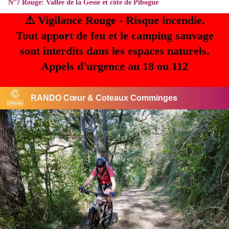
N°7 Rouge: Vallée de la Gesse et côte de Pibogue
⚠️ Vigilance Rouge - Risque incendie.
Tout apport de feu et le camping sauvage
sont interdits dans les espaces naturels.
Appels d'urgence au 18 ou 112
RANDO Cœur & Coteaux Comminges