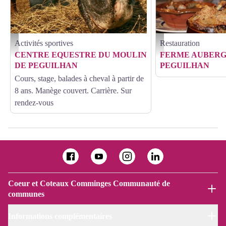
Activités sportives
Restauration
cheval - Moulin de Péguilhan
Ferme Auberge de Péguilha
CENTRE EQUESTRE DU MOULIN
FERME AUBERG
DE PEGUILHAN
PEGUILHAN
Cours, stage, balades à cheval à partir de
8 ans. Manège couvert. Carrière. Sur
rendez-vous
Coeur et Coteaux Comminges Communauté de
communes
Informations complémentaires