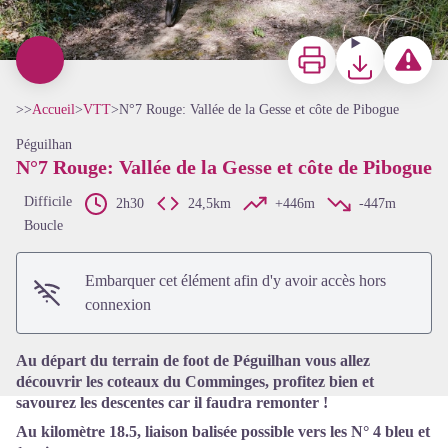
Imprimer
Télécharger
Signaler u
>>
Accueil
>
VTT
>
N°7 Rouge: Vallée de la Gesse et côte de Pibogue
Péguilhan
N°7 Rouge: Vallée de la Gesse et côte de Pibogue
Difficile
2h30
24,5km
+446m
-447m
Boucle
Voir l'image en plein écran
Embarquer cet élément afin d'y avoir accès hors
connexion
Au départ du terrain de foot de Péguilhan vous allez
découvrir les coteaux du Comminges, profitez bien et
savourez les descentes car il faudra remonter !
Au kilomètre 18.5, liaison balisée possible vers les N° 4 bleu et