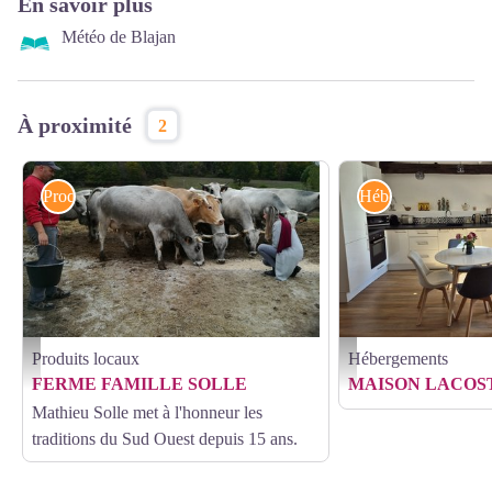
En savoir plus
Météo de Blajan
À proximité
2
Produits locaux
Hébergements
Produits locaux
Hébergements
boeuf-gascon--nizan-sur-gesse--produit-local--pyrenees - Ferme de Mathieu Solle à Niz
Maison Lacoste - séjour 
FERME FAMILLE SOLLE
MAISON LACOS
Mathieu Solle met à l'honneur les
traditions du Sud Ouest depuis 15 ans.