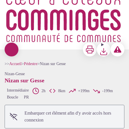
Imprimer
Télécharger
Signaler u
>>
Accueil
>
Pédestre
>
Nizan sur Gesse
Nizan-Gesse
Nizan sur Gesse
Intermédiaire
2h
8km
+199m
-199m
Boucle
PR
Embarquer cet élément afin d'y avoir accès hors
Voir l'image en plein écran
connexion