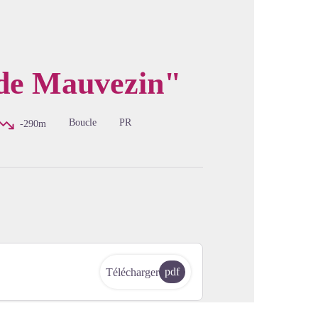
 de Mauvezin"
image en plein écran
Boucle
PR
-290m
pdf
Télécharger