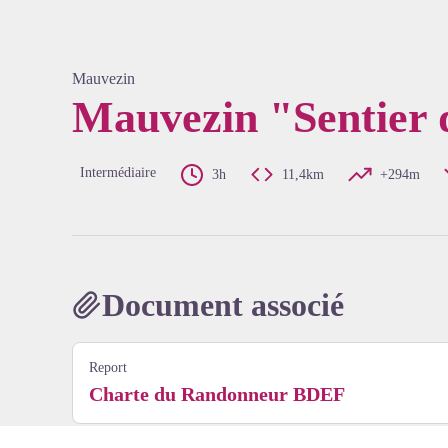
Mauvezin
Mauvezin "Sentier
Voir l'
Intermédiaire
3h
11,4km
+294m
Document associé
Report
Charte du Randonneur BDEF