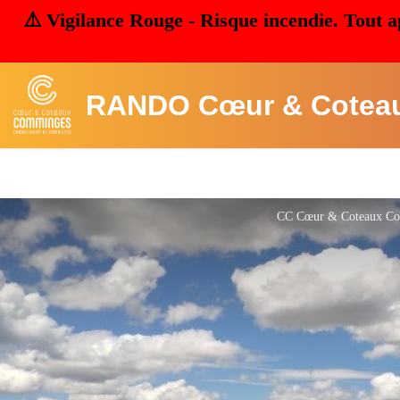
⚠️ Vigilance Rouge - Risque incendie. Tout a
RANDO Cœur & Cotea