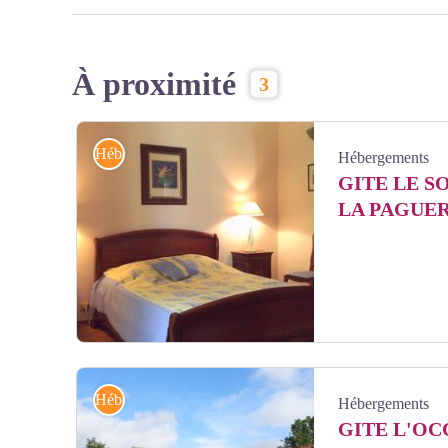
À proximité
3
Hébergements
Hébergements
GITE LE S
LA PAGUE
Gite-Le-Soulan-La-Paguere-Chambre- - La Paguere
Hébergements
Hébergements
GITE L'OC