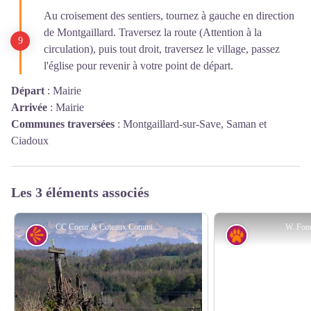
Au croisement des sentiers, tournez à gauche en direction
de Montgaillard. Traversez la route (Attention à la
circulation), puis tout droit, traversez le village, passez
l'église pour revenir à votre point de départ.
Départ
:
Mairie
Arrivée
:
Mairie
Communes traversées
:
Montgaillard-sur-Save, Saman et
Ciadoux
Les 3 éléments associés
CC Coeur & Coteaux Comminges
W. Fond
Point de vue
Faune