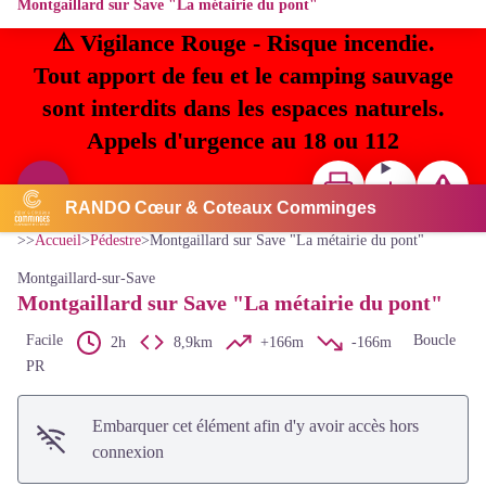
Montgaillard sur Save "La métairie du pont"
⚠️ Vigilance Rouge - Risque incendie.
Tout apport de feu et le camping sauvage
sont interdits dans les espaces naturels.
Appels d'urgence au 18 ou 112
Imprimer
Télécharger
Signaler u
Voir l'image en plein écran
RANDO Cœur & Coteaux Comminges
CC Coeur & Coteaux Comminges
>>
Accueil
>
Pédestre
>
Montgaillard sur Save "La métairie du pont"
Montgaillard-sur-Save
Montgaillard sur Save "La métairie du pont"
Facile
Boucle
2h
8,9km
+166m
-166m
PR
Embarquer cet élément afin d'y avoir accès hors
connexion