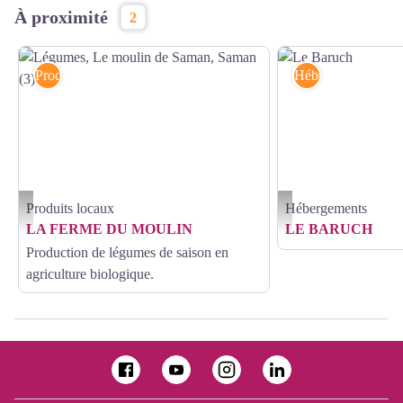
À proximité
2
Produits locaux
Hébergements
Produits locaux
Hébergements
Légumes, Le moulin de Saman, Saman (3) - ©LE MOULIN DE SAMAN
Le Baruch - Gîtes de Franc
LA FERME DU MOULIN
LE BARUCH
Production de légumes de saison en
agriculture biologique.