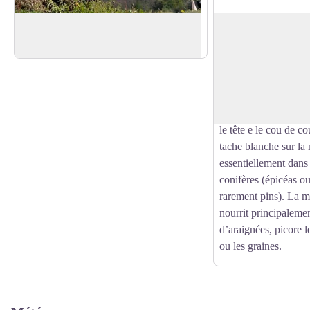
Panorama
Mésange noire
32 Le Château 31350 Saman
La mésange noire est 
mésanges. Sa tête res
Voir l'image en plein écran
mésange charbonnièr
de son ventre n'est j
jeunes oiseaux. Elle 
le tête e le cou de co
tache blanche sur la
essentiellement dans 
conifères (épicéas ou
rarement pins). La m
nourrit principalemen
d’araignées, picore le
ou les graines.