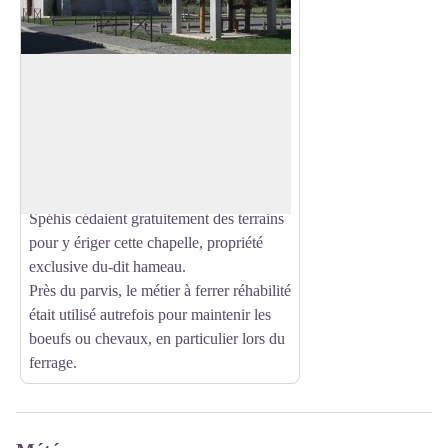
Chapelle de Spéhis
Fin 2011, à la suite de la restauration de
la chapelle et de la salle des fêtes, une
Voir l'image en plein écran
bénédiction était donnée, célébrant le bel
élan de solidarité commencé un 27 juin
1888, jour où des habitants du hameau de
Spéhis cédaient gratuitement des terrains
pour y ériger cette chapelle, propriété
exclusive du-dit hameau.
Près du parvis, le métier à ferrer réhabilité
était utilisé autrefois pour maintenir les
boeufs ou chevaux, en particulier lors du
ferrage.