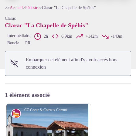
>>
Accueil
>
Pédestre
>
Clarac "La Chapelle de Spéhis"
Clarac
Clarac "La Chapelle de Spéhis"
Voir l'image en plein écran
Intermédiaire
2h
6,9km
+142m
-143m
Boucle
PR
Embarquer cet élément afin d'y avoir accès hors
connexion
1 élément associé
CC Coeur & Coteaux Comminges
Architecture