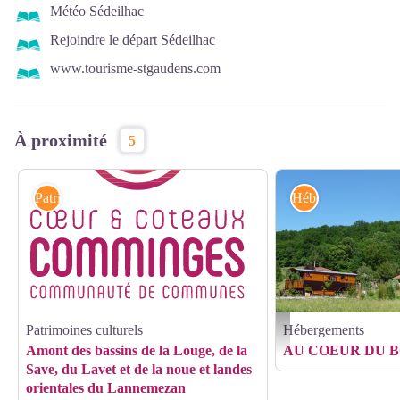
Météo Sédeilhac
Rejoindre le départ Sédeilhac
www.tourisme-stgaudens.com
À proximité
5
Patrimoines culturels
Hébergements
Patrimoines culturels
Hébergements
2023 - Chambre d'hôtes - R
Amont des bassins de la Louge, de la
AU COEUR DU B
Save, du Lavet et de la noue et landes
orientales du Lannemezan