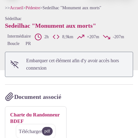
>>
Accueil
>
Pédestre
>
Sedeilhac "Monument aux morts"
Sédeilhac
Sedeilhac "Monument aux morts"
Voir l'image en plein écran
Intermédiaire
2h
8,9km
+207m
-207m
Boucle
PR
Embarquer cet élément afin d'y avoir accès hors
connexion
Document associé
Charte du Randonneur
BDEF
Télécharger
pdf