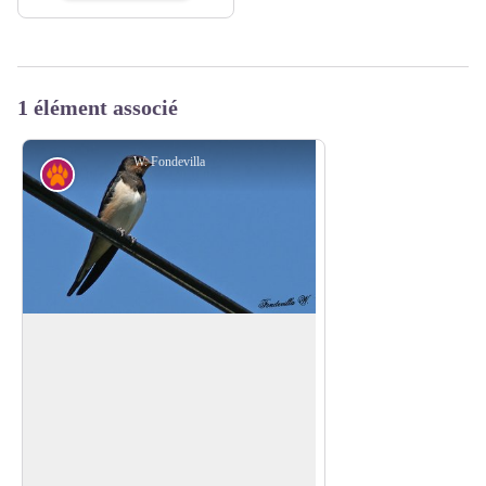
1 élément associé
W. Fondevilla
Faune
Hirondelle des cheminées
On la reconnaît facilement à sa gorge de
couleur rouge brunâtre et a sa longue
Voir l'image en plein écran
queue fourchue. On la rencontre en
campagne où elle construit son nid dans
les étables, les granges ou des abris