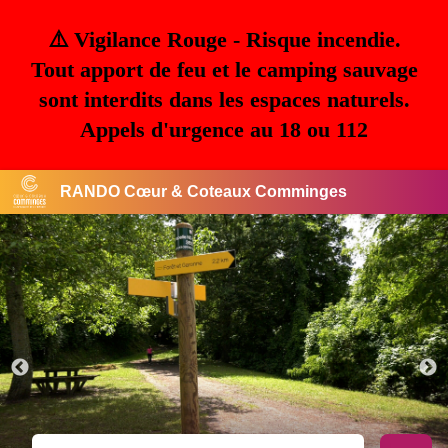
⚠️ Vigilance Rouge - Risque incendie.
Tout apport de feu et le camping sauvage
sont interdits dans les espaces naturels.
Appels d'urgence au 18 ou 112
RANDO Cœur & Coteaux Comminges