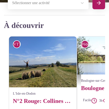
Sélectionner une activité
Recherc
À découvrir
VTT
Pédestre
CC Coeur & Coteaux Co
Boulogne-sur-Gesse
L'Isle-en-Dodon
N°2 Rouge: Collines du Tezar et des Tucos
Facile
3h