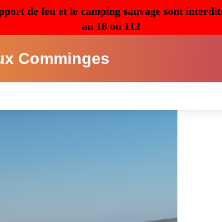
pport de feu et le camping sauvage sont interdit
au 18 ou 112
ux Comminges