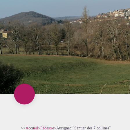
>>
Accueil
>
Pédestre
>
Aurignac "Sentier des 7 collines"