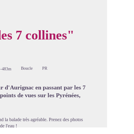
es 7 collines"
image en plein écran
Boucle
PR
-483m
r d'Aurignac en passant par les 7
 points de vues sur les Pyrénées,
nd la balade très agréable. Prenez des photos
de l'eau !