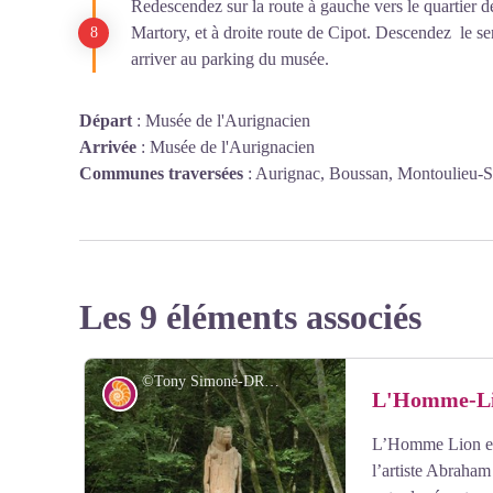
Redescendez sur la route à gauche vers le quartier d
Martory, et à droite route de Cipot. Descendez le se
arriver au parking du musée.
Départ
:
Musée de l'Aurignacien
Arrivée
:
Musée de l'Aurignacien
Communes traversées
:
Aurignac, Boussan, Montoulieu-Sa
Les 9 éléments associés
©Tony Simoné-DRAC Occitanie
Archéologie
L'Homme-L
L’Homme Lion est
l’artiste Abraham