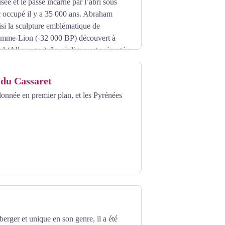
sée et le passé incarné par l’abri sous
 occupé il y a 35 000 ans. Abraham
si la sculpture emblématique de
omme-Lion (-32 000 BP) découvert à
l (Allemagne). La réplique est présentée
iginale, de 32 cm à 3,20 m, pour pouvoir
rmance s’est déroulée du 2 au 8 juin 2018.
 du Cassaret
 Abraham Poincheval / agence pièces
onnée en premier plan, et les Pyrénées
berger et unique en son genre, il a été