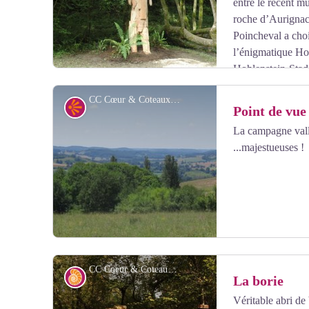
entre le récent mu
roche d’Aurignac
Poincheval a choi
l’énigmatique H
Hohlenstein-Stade
au musée. L'artiste a agrandi fidèlement la statuette or
CC Cœur & Coteaux Comminges
« l’habiter » jour et nuit durant une semaine. La perfo
Point de vue
Point de vue
(Commande publique pour le Musée de l’Aurignacien /
La campagne vall
montées – Mélèze, 3.20 m)
...majestueuses !
Voir l'image en plein écran
CC Coeur & Coteaux Comminges
Archéologie
La borie
Véritable abri de 