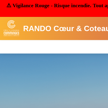
⚠️ Vigilance Rouge - Risque incendie. Tout a
RANDO Cœur & Cotea