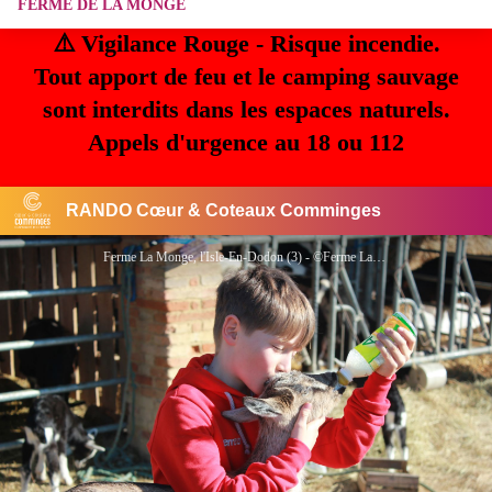
FERME DE LA MONGE
⚠️ Vigilance Rouge - Risque incendie.
Tout apport de feu et le camping sauvage
sont interdits dans les espaces naturels.
Appels d'urgence au 18 ou 112
RANDO Cœur & Coteaux Comminges
Ferme La Monge, l'Isle-En-Dodon (3) - ©Ferme La Monge