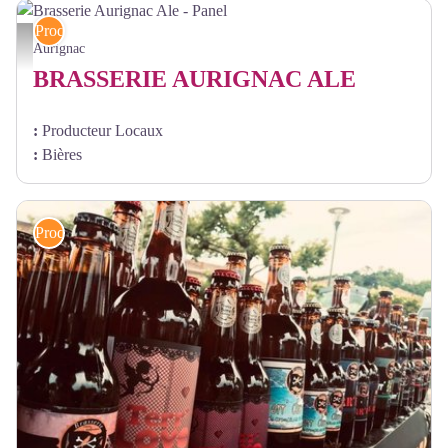
Produits locaux
Brasserie Aurignac Ale - Panel - Brasserie Aurignac Ale
Aurignac
BRASSERIE AURIGNAC ALE
:
Producteur Locaux
:
Bières
Produits locaux