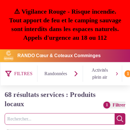
⚠️ Vigilance Rouge - Risque incendie.
Tout apport de feu et le camping sauvage
sont interdits dans les espaces naturels.
Appels d'urgence au 18 ou 112
RANDO Cœur & Coteaux Comminges
Activités
FILTRES
Randonnées
1
plein air
68 résultats services : Produits
locaux
Filtrer
1
Recherche
Rech