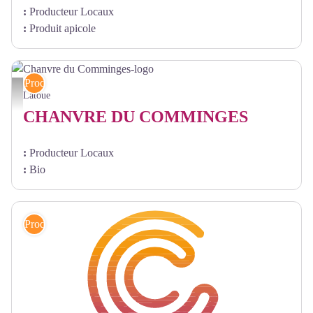
:
Producteur Locaux
:
Produit apicole
Produits locaux
Chanvre du Comminges-logo - @V.Schaeffer
Latoue
CHANVRE DU COMMINGES
:
Producteur Locaux
:
Bio
Produits locaux