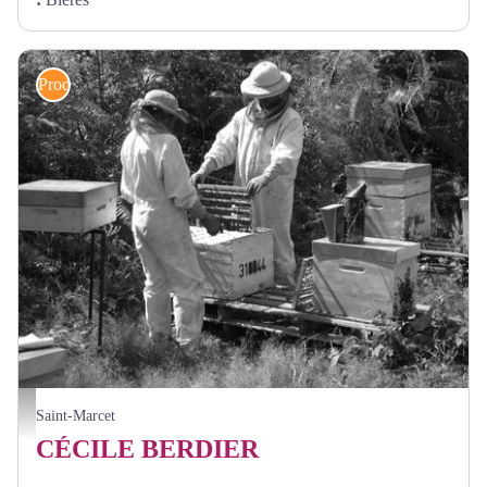
Produits locaux
apiculteur, BERDIER Cécile, Saint Marcet - ©BERDIER Cécile
Saint-Marcet
CÉCILE BERDIER