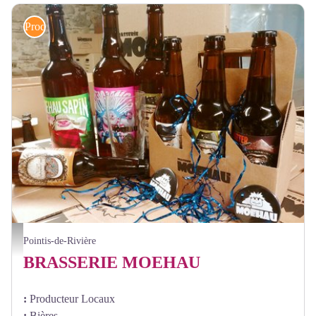
Produits locaux
Brasserie Moehau - coffret - Brasserie Moehau
Pointis-de-Rivière
BRASSERIE MOEHAU
:
Producteur Locaux
:
Bières