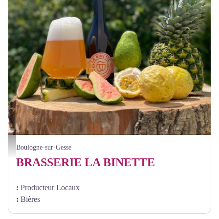
Brasserie la Binette - La Binette
Boulogne-sur-Gesse
BRASSERIE LA BINETTE
:
Producteur Locaux
:
Bières