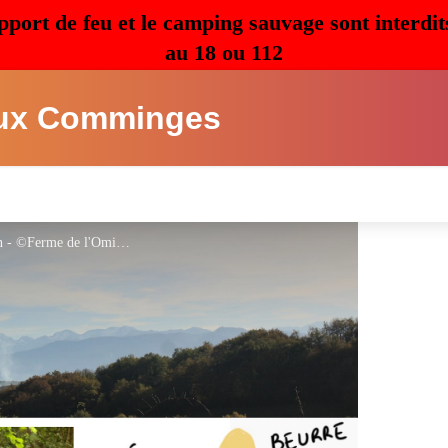
pport de feu et le camping sauvage sont interdit
au 18 ou 112
ux Comminges
Ferme de l'Omière-Bouzin-présentation - ©Ferme de l'Omière