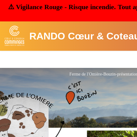
⚠️ Vigilance Rouge - Risque incendie. Tout a
RANDO Cœur & Cotea