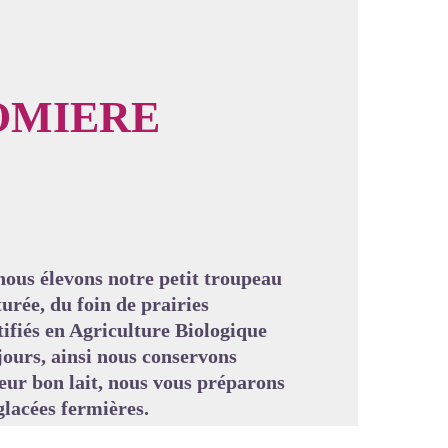
OMIERE
image en plein écran
 nous élevons notre petit troupeau
rée, du foin de prairies
rtifiés en Agriculture Biologique
 jours, ainsi nous conservons
 leur bon lait, nous vous préparons
glacées fermières.