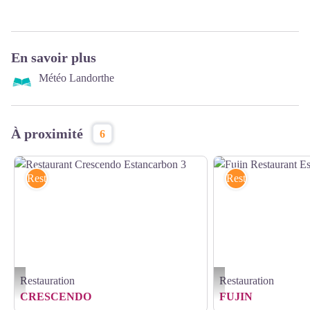
En savoir plus
Météo Landorthe
À proximité
6
Restauration
Restauration
Restauration
Restauration
Restaurant Crescendo Estancarbon 3 - ©RestaurantCrescendo
Fujin Restaurant Estancarb
CRESCENDO
FUJIN