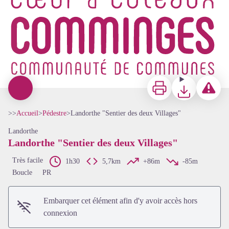
Imprimer
Télécharger
Signaler u
>>
Accueil
>
Pédestre
>
Landorthe "Sentier des deux Villages"
Landorthe
Landorthe "Sentier des deux Villages"
Très facile
1h30
5,7km
+86m
-85m
Boucle
PR
Embarquer cet élément afin d'y avoir accès hors
Voir l'image en plein écran
connexion