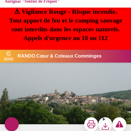
Aurignac "Sentier de Friquet"
⚠️ Vigilance Rouge - Risque incendie.
Tout apport de feu et le camping sauvage
sont interdits dans les espaces naturels.
Appels d'urgence au 18 ou 112
RANDO Cœur & Coteaux Comminges
CC Cœur & Coteaux Comminges
Imprimer
Télécharger
Signaler u