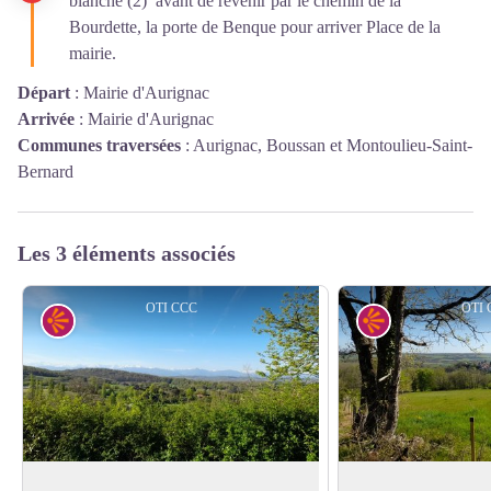
blanche (2) avant de revenir par le chemin de la
Bourdette, la porte de Benque pour arriver Place de la
mairie.
Départ
:
Mairie d'Aurignac
Arrivée
:
Mairie d'Aurignac
Communes traversées
:
Aurignac, Boussan et Montoulieu-Saint-
Bernard
Les 3 éléments associés
OTI CCC
OTI 
Point de vue
Point de vue
Panorama
Panorama