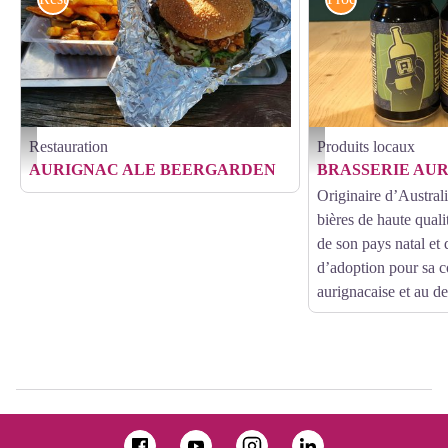
Restauration
Produits locaux
beergarden - foodtruck - Gérard Qadir
Brasserie Aurignac Ale - Pa
AURIGNAC ALE BEERGARDEN
BRASSERIE AU
Originaire d’Austral
bières de haute qualit
de son pays natal et 
d’adoption pour sa
aurignacaise et au de