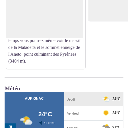
Jolie vue du village
Profitez du magnifique point de vue sur
Bernard niché dans s
Voir l'image en plein écran
la chaine des Pyrénées, depuis les
sommets de l'Ariège, jusqu'aux Hautes
Pyrénées et le Pic du Midi. Par très beau
temps vous pourrez même voir le massif
de la Maladetta et le sommet enneigé de
l'Aneto, point culminant des Pyrénées
(3404 m).
Météo