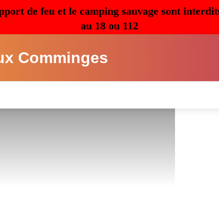
pport de feu et le camping sauvage sont interdit
au 18 ou 112
ux Comminges