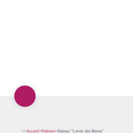
>>
Accueil
>
Pédestre
>
Balesta "Lavoir des Béruts"