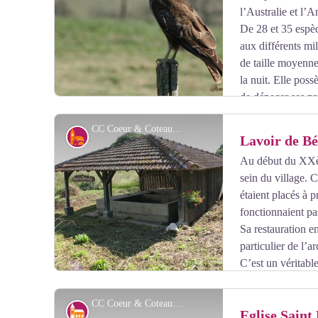
l’Australie et l’A
De 28 et 35 espèc
aux différents mil
de taille moyenne,
la nuit. Elle pos
de dépecer ses pro
très agile en vol grâce à sa queue qui lui sert de gouver
CC Coeur & Coteaux Comminges
planeur.
Petit patrimoine
Lavoir de Bé
La buse vit principalement dans des zones boisées. La p
Au début du XXème
est appréciée par la buse. On peut également quelquefoi
sein du village. C
Voir l'image en plein écran
parcs et villes où des arbres sont présents.
étaient placés à 
fonctionnaient pas
Elle a une alimentation carnivore, et mange de petits m
Sa restauration e
peut les repérer jusqu’à 100m grâce à son excellente v
particulier de l’ar
de petits oiseaux, de reptiles, de batraciens ou d’insecte
C’est un véritabl
plus rare, la buse peut se nourrir de charognes.
quartier "venaient faire la rusquade".
CC Coeur & Coteaux Comminges
Architecture
Eglise Saint 