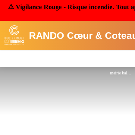
⚠️ Vigilance Rouge - Risque incendie. Tout a
RANDO Cœur & Cotea
mairie balesta