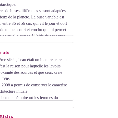
ntarctique.
es de buses différentes se sont adaptées
ieux de la planète. La buse variable est
 entre 36 et 56 cm, qui vit le jour et dort
sède un bec court et crochu qui lui permet
ies qu’elle attrape à l’aide de ses serres ;
nail, ce rapace est aussi un très grand
ruts
résence d’eau (mer, rivière, marais, etc.)
 siècle, l'eau était un bien très rare au
s apercevoir cet oiseau dans les grands
'est la raison pour laquelle les lavoirs
proximité des sources et que ceux-ci ne
 l'été.
ammifères qu’elle chasse au sol (elle
n 2008 a permis de conserver le caractère
ue). La buse peut également s’alimenter
chitecture initiale.
s. Quand sa nourriture habituelle se fait
e lieu de mémoire où les femmes du
Blaise