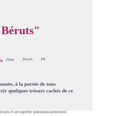
 Béruts"
image en plein écran
Boucle
PR
-290m
nnée, à la portée de tous
rir quelques trésors cachés de ce
lavoirs et un superbe panorama ponctuent