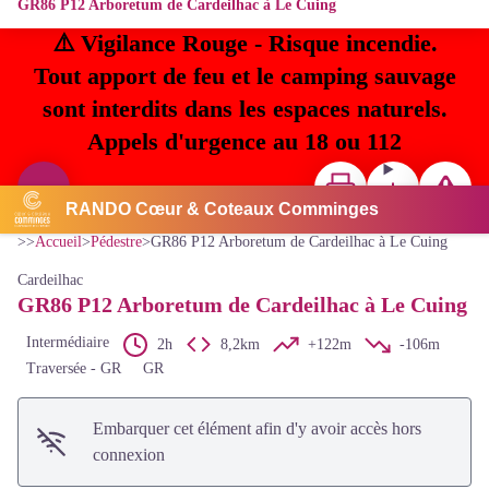
GR86 P12 Arboretum de Cardeilhac à Le Cuing
⚠️ Vigilance Rouge - Risque incendie.
Tout apport de feu et le camping sauvage
sont interdits dans les espaces naturels.
Appels d'urgence au 18 ou 112
Imprimer
Télécharger
Signaler u
Voir l'image en plein écran
RANDO Cœur & Coteaux Comminges
CC Cœur & Coteaux Comminges
>>
Accueil
>
Pédestre
>
GR86 P12 Arboretum de Cardeilhac à Le Cuing
Cardeilhac
GR86 P12 Arboretum de Cardeilhac à Le Cuing
Intermédiaire
2h
8,2km
+122m
-106m
Traversée - GR
GR
Embarquer cet élément afin d'y avoir accès hors
connexion