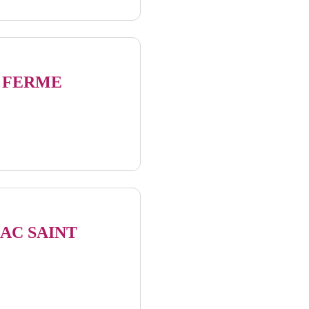
s - OTI 5CC
A FERME
AC SAINT