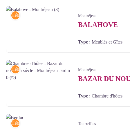
0-0-MAISON-1 - ©gite les cedres
Hébergements
Montréjeau
BALAHOVE
Type
:
Meublés et Gîtes
Balahove - Montréjeau (3) - GARCIA
Hébergements
Montréjeau
BAZAR DU NOU
Type
:
Chambre d'hôtes
Chambres d'hôtes - Bazar du nouveau siècle - Montréjeau Jardin b (©) -
Hébergements
Tourreilles