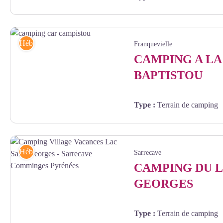
Gite Boulevard du Midi cuisine Boulogne-sur-Gesse Comminges Pyrénée
Hébergements
Franquevielle
CAMPING A L
BAPTISTOU
Type
:
Terrain de camping
camping car campistou - ©campingbaptistou
Hébergements
Sarrecave
CAMPING DU L
GEORGES
Type
:
Terrain de camping