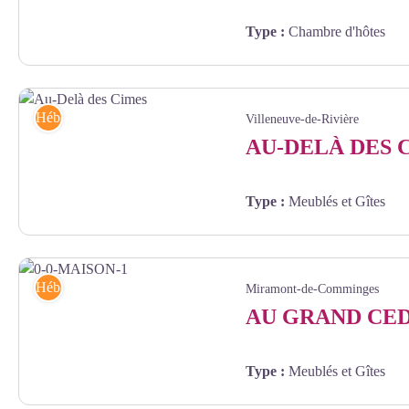
Type
:
Chambre d'hôtes
2023 - Chambre d'hôtes - Roulotte - Au Coeur du Bois
Hébergements
Villeneuve-de-Rivière
AU-DELÀ DES 
Type
:
Meublés et Gîtes
Au-Delà des Cimes - Gîtes de France 31
Hébergements
Miramont-de-Comminges
AU GRAND CE
Type
:
Meublés et Gîtes