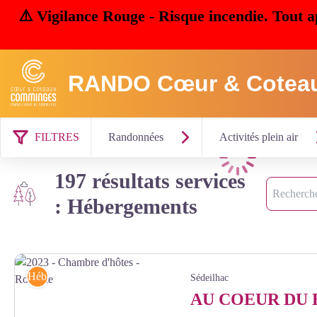
⚠️ Vigilance Rouge - Risque incendie. Tout a
RANDO Cœur & Cotea
FILTRES
Randonnées
Activités plein air
Chargement
197 résultats services
Recherche
: Hébergements
Hébergements
Sédeilhac
AU COEUR DU 