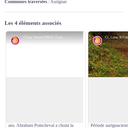
Communes traversées
:
Aurignac
Les 4 éléments associés
©Tony Simoné-DRAC Occitanie
Archéologie
Archéologie
L'Homme-Lion
L'Abri Préhistoriq
L’Homme Lion est une création originale
Découvert par hasard
voulue par l’artiste Abraham Poincheval
ensuite en 1860 par l
Voir l'image en plein écran
pour créer une passerelle entre le récent
paléontologue Edouar
musée et le passé incarné par l’abri sous
archéologique a permi
roche d’Aurignac occupé il y a 35 000
des périodes clés de l
ans. Abraham Poincheval a choisi la
Période aurignacienn