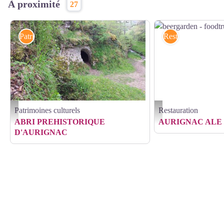
À proximité
27
Patrimoines culturels
Restauration
Patrimoines culturels
Restauration
aurignac-abri-prehistorique - ABRI PREHISTORIQUE D'AURIGNAC
beergarden - foodtruck - G
ABRI PREHISTORIQUE
AURIGNAC ALE
D'AURIGNAC