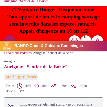
Aurignac "Sentier de la Borie"
⚠️ Vigilance Rouge - Risque incendie.
Tout apport de feu et le camping sauvage
sont interdits dans les espaces naturels.
Appels d'urgence au 18 ou 112
Imprimer
Télécharger
Signaler u
Voir l'image en plein écran
RANDO Cœur & Coteaux Comminges
CC Coeur & Coteaux Comminges
>>
Accueil
>
Pédestre
>
Aurignac "Sentier de la Borie"
Aurignac
Aurignac "Sentier de la Borie"
Archéologie et histoire
Facile
1h30
4km
+130m
-130m
Boucle
PR
Embarquer cet élément afin d'y avoir accès hors